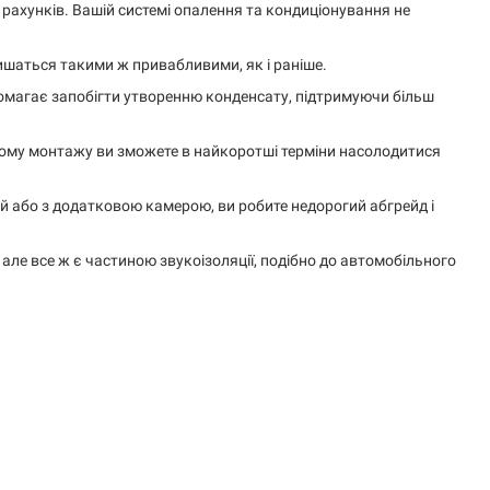
рахунків. Вашій системі опалення та кондиціонування не
лишаться такими ж привабливими, як і раніше.
помагає запобігти утворенню конденсату, підтримуючи більш
стому монтажу ви зможете в найкоротші терміни насолодитися
ий або з додатковою камерою, ви робите недорогий абгрейд і
але все ж є частиною звукоізоляції, подібно до автомобільного