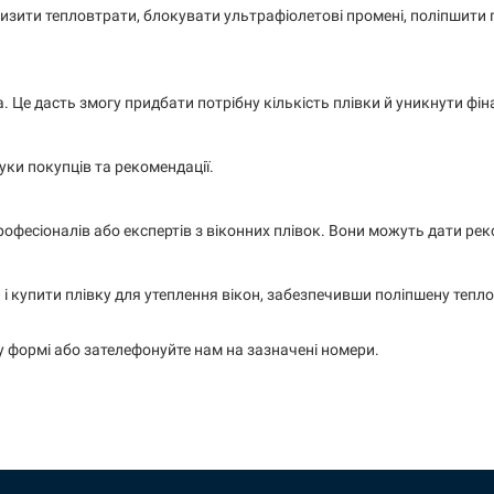
знизити тепловтрати, блокувати ультрафіолетові промені, поліпшити
а. Це дасть змогу придбати потрібну кількість плівки й уникнути фі
ки покупців та рекомендації.
рофесіоналів або експертів з віконних плівок. Вони можуть дати ре
і купити плівку для утеплення вікон, забезпечивши поліпшену тепл
 у формі або зателефонуйте нам на зазначені номери.