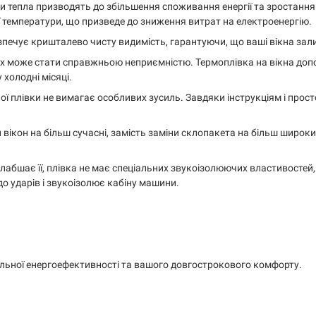
 тепла призводять до збільшення споживання енергії та зростання 
 температури, що призведе до зниження витрат на електроенергію.
езпечує кришталево чисту видимість, гарантуючи, що ваші вікна за
кнах може стати справжньою неприємністю. Термоплівка на вікна до
 холодні місяці.
ої плівки не вимагає особливих зусиль. Завдяки інструкціям і про
вікон на більш сучасні, замість заміни склопакета на більш широк
лабшає її, плівка не має спеціальних звукоізолюючих властивостей, 
 до ударів і звукоізолює кабіну машини.
льної енергоефективності та вашого довгострокового комфорту.