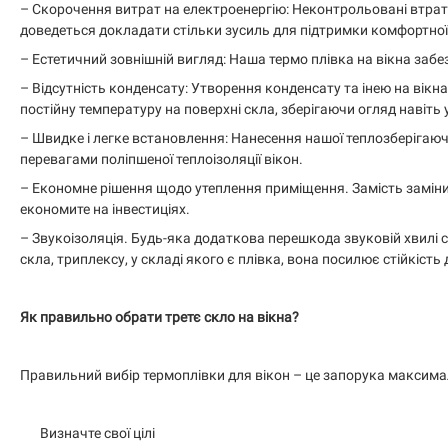
– Скорочення витрат на електроенергію: Неконтрольовані втрати
доведеться докладати стільки зусиль для підтримки комфортної
– Естетичний зовнішній вигляд: Наша термо плівка на вікна заб
– Відсутність конденсату: Утворення конденсату та інею на ві
постійну температуру на поверхні скла, зберігаючи огляд навіть у
– Швидке і легке встановлення: Нанесення нашої теплозберігаюч
перевагами поліпшеної теплоізоляції вікон.
– Економне рішення щодо утеплення приміщення. Замість заміни 
економите на інвестиціях.
– Звукоізоляція. Будь-яка додаткова перешкода звуковій хвилі с
скла, триплексу, у складі якого є плівка, вона посилює стійкість
Як правильно обрати третє скло на вікна?
Правильний вибір термоплівки для вікон – це запорука максима
Визначте свої цілі