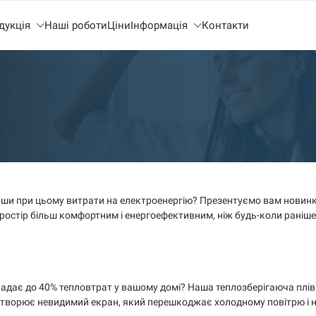
дукція
Наші роботи
Ціни
Інформація
Контакти
ивши при цьому витрати на електроенергію? Презентуємо вам новинк
ростір більш комфортним і енергоефективним, ніж будь-коли раніше
падає до 40% тепловтрат у вашому домі? Наша теплозберігаюча плівк
 утворює невидимий екран, який перешкоджає холодному повітрю і 