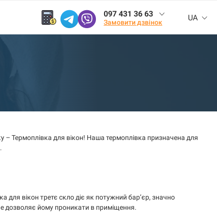
097 431 36 63
UA
Замовити дзвінок
у – Термоплівка для вікон! Наша термоплівка призначена для
.
а для вікон третє скло діє як потужний бар’єр, значно
не дозволяє йому проникати в приміщення.