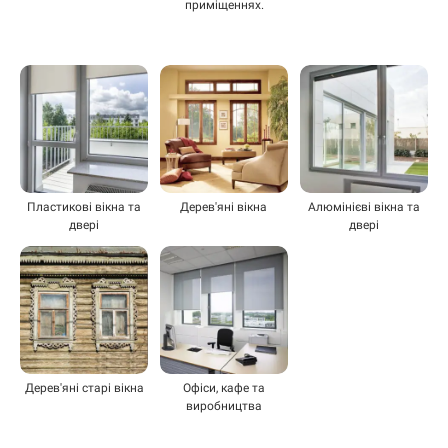
приміщеннях.
Пластикові вікна та
Дерев'яні вікна
Алюмінієві вікна та
двері
двері
Дерев'яні старі вікна
Офіси, кафе та
виробництва