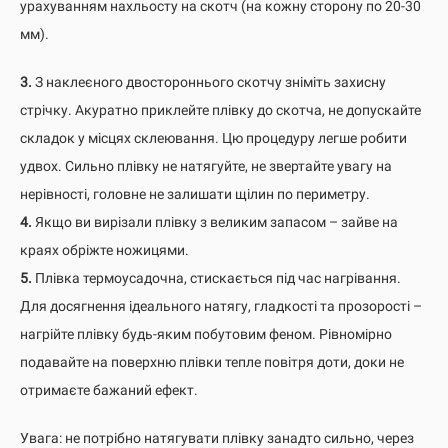
урахуванням нахльосту на скотч (на кожну сторону по 20-30
мм).
3.
З наклеєного двостороннього скотчу зніміть захисну
стрічку. Акуратно приклейте плівку до скотча, не допускайте
складок у місцях склеювання. Цю процедуру легше робити
удвох. Сильно плівку не натягуйте, не звертайте увагу на
нерівності, головне не залишати щілин по периметру.
4.
Якщо ви вирізали плівку з великим запасом – зайве на
краях обріжте ножицями.
5.
Плівка термоусадочна, стискається під час нагрівання.
Для досягнення ідеального натягу, гладкості та прозорості –
нагрійте плівку будь-яким побутовим феном. Рівномірно
подавайте на поверхню плівки тепле повітря доти, доки не
отримаєте бажаний ефект.
Увага: не потрібно натягувати плівку занадто сильно, через