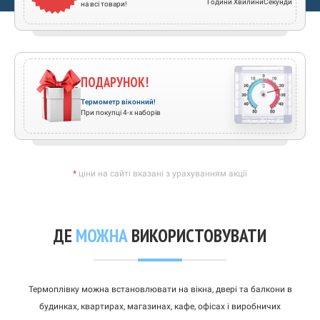
Години
Хвилини
Секунди
на всі товари!
ПОДАРУНОК!
Термометр віконний!
При покупці 4-х наборів
*
ціни на сайті вказані з урахуванням акції
ДЕ
МОЖНА
ВИКОРИСТОВУВАТИ
Термоплівку можна встановлювати на вікна, двері та балкони в
будинках, квартирах, магазинах, кафе, офісах і виробничих