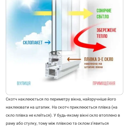
Скотч наклеюється по периметру вікна, найзручніше його
наклеювати на штапик. На скотч приклеюється плівка (на
скло плівка не клеїться). У будь-якому вікні скло втоплено в
раму або стулку, тому між плівкою та склом з’явиться