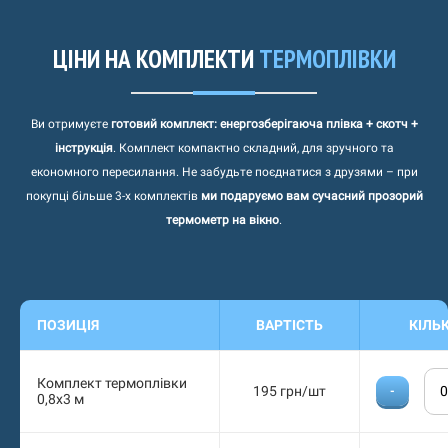
ЦІНИ НА КОМПЛЕКТИ
ТЕРМОПЛІВКИ
Ви отримуєте
готовий комплект: енергозберігаюча плівка + скотч +
інструкція
. Комплект компактно складний, для зручного та
економного пересилання. Не забудьте поєднатися з друзями – при
покупці більше 3-х комплектів
ми подаруємо вам сучасний прозорий
термометр на вікно
.
ПОЗИЦІЯ
ВАРТІСТЬ
КIЛЬ
Комплект термоплівки
195 грн/шт
-
0,8х3 м