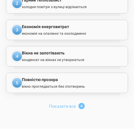
Гарний теплозахист
2
холодне повітря з вулиці відсікається
Економія енерговитрат
3
економія на опаленні та охолодженні
Вікна не запотівають
4
конденсат на вікнах не утворюється
Повністю прозора
5
вікно проглядається без спотворень
Показати все