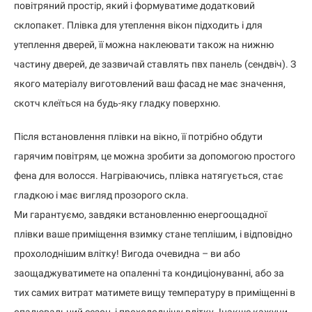
повітряний простір, який і формуватиме додатковий
склопакет. Плівка для утеплення вікон підходить і для
утеплення дверей, її можна наклеювати також на нижню
частину дверей, де зазвичай ставлять пвх панель (сендвіч). З
якого матеріалу виготовлений ваш фасад не має значення,
скотч клеїться на будь-яку гладку поверхню.
Після встановлення плівки на вікно, її потрібно обдути
гарячим повітрям, це можна зробити за допомогою простого
фена для волосся. Нагріваючись, плівка натягується, стає
гладкою і має вигляд прозорого скла.
Ми гарантуємо, завдяки встановленню енергоощадної
плівки ваше приміщення взимку стане теплішим, і відповідно
прохолоднішим влітку! Вигода очевидна – ви або
заощаджуватимете на опаленні та кондиціонуванні, або за
тих самих витрат матимете вищу температуру в приміщенні в
опалювальний сезон, і прохолоднішу влітку. Інакше кажучи,