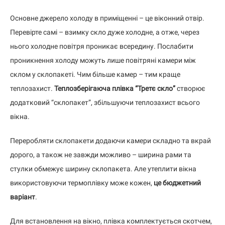
Основне джерело холоду в приміщенні – це віконний отвір.
Перевірте самі – взимку скло дуже холодне, а отже, через
нього холодне повітря проникає всередину. Послабити
проникнення холоду можуть лише повітряні камери між
склом у склопакеті. Чим більше камер – тим краще
теплозахист.
Теплозберігаюча плівка “Третє скло”
створює
додатковий “склопакет”, збільшуючи теплозахист всього
вікна.
Переробляти склопакети додаючи камери складно та вкрай
дорого, а також не завжди можливо – ширина рами та
стулки обмежує ширину склопакета. Але утеплити вікна
використовуючи термоплівку може кожен,
це бюджетний
варіант
.
Для встановлення на вікно, плівка комплектується скотчем,